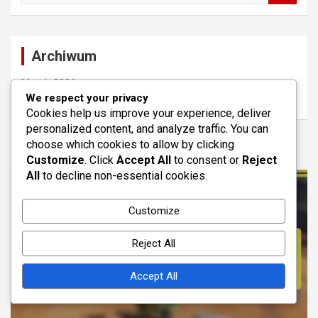
a
r
c
Archiwum
h
March 2026
We respect your privacy
February 2026
Cookies help us improve your experience, deliver
personalized content, and analyze traffic. You can
choose which cookies to allow by clicking
You may Missed
Customize
. Click
Accept All
to consent or
Reject
All
to decline non-essential cookies.
Customize
Reject All
Accept All