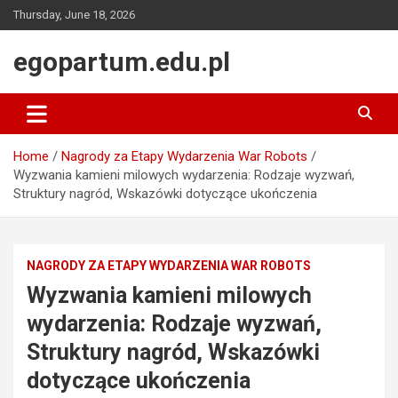
Skip
Thursday, June 18, 2026
to
content
egopartum.edu.pl
Home
Nagrody za Etapy Wydarzenia War Robots
Wyzwania kamieni milowych wydarzenia: Rodzaje wyzwań,
Struktury nagród, Wskazówki dotyczące ukończenia
NAGRODY ZA ETAPY WYDARZENIA WAR ROBOTS
Wyzwania kamieni milowych
wydarzenia: Rodzaje wyzwań,
Struktury nagród, Wskazówki
dotyczące ukończenia