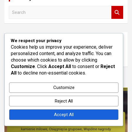
S
e
a
r
c
Archiwum
h
We respect your privacy
Cookies help us improve your experience, deliver
March 2026
personalized content, and analyze traffic. You can
February 2026
choose which cookies to allow by clicking
Customize
. Click
Accept All
to consent or
Reject
All
to decline non-essential cookies.
You may Missed
Customize
Reject All
Accept All