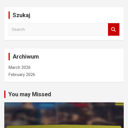
Szukaj
S
e
a
r
c
Archiwum
h
March 2026
February 2026
You may Missed